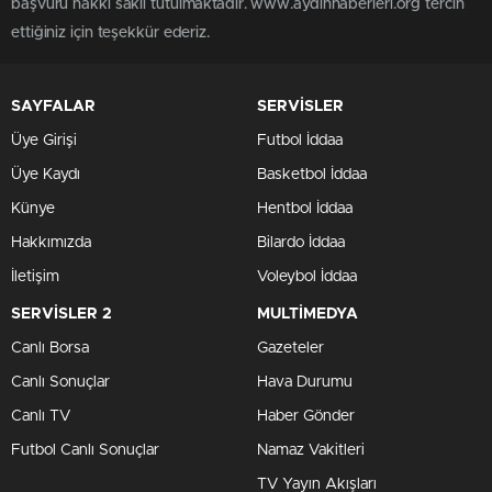
başvuru hakkı saklı tutulmaktadır. www.aydinhaberleri.org tercih
ettiğiniz için teşekkür ederiz.
SAYFALAR
SERVİSLER
Üye Girişi
Futbol İddaa
Üye Kaydı
Basketbol İddaa
Künye
Hentbol İddaa
Hakkımızda
Bilardo İddaa
İletişim
Voleybol İddaa
SERVİSLER 2
MULTİMEDYA
Canlı Borsa
Gazeteler
Canlı Sonuçlar
Hava Durumu
Canlı TV
Haber Gönder
Futbol Canlı Sonuçlar
Namaz Vakitleri
TV Yayın Akışları