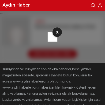
Aydın Haber
... ...
admin
Burkina Faso’da terör saldırısı: 51 ölü
X
Daha Fazla Haber Yükle
Türkiye'den ve Dünya’dan son dakika haberler, köşe yazıları,
magazinden siyasete, spordan seyahate bütün konuların tek
adresi www.aydinhaberleri.org platformunda;
www.aydinhaberleri.org haber içerikleri kaynak gösterilmeden
alıntı yapılamaz, kanuna aykırı ve izinsiz olarak kopyalanamaz,
başka yerde yayınlanamaz. Aykırı işlem yapan kişi/kişiler için yasal