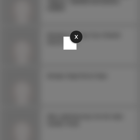
Yağdırdı – MERSİN SON DAKİKA
HABERİ
Muhatarın Terbiyes Tavrı Otizimli
X
Ailerleri üzdü
Swinger Azgın Escort Ayşe
Siber saldırılara karşı ‘her bit vatan
toprağı’ mesajı