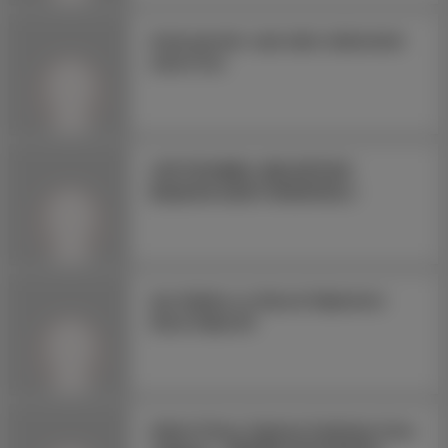
Sıcak geceler vaat eden mükemmel
eskort kızı
CHP İSTANBUL BELEDİYESİ
BAŞKAN ADAYI İMAMOĞLU
Son Dakika ve Güncel Haberlerin
Sitesi Haber24
Hakim Fuhuş Yaptıran Kadınlara Ceza