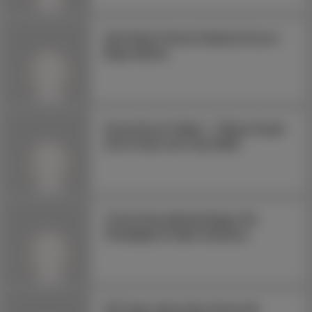
Köle Ruhlu Fantezi Düşkünü Escort
Bayan Belma
Konya Escort Haberi – Ülkeye Kaçak
Giren Kızlar Sınır Dışı Edildi
Terörle Mucadelede Bugun Hiç
Olmadığımız Kadar Güçlüyüz.
NTV Spor Spora Dair Herşey Bu