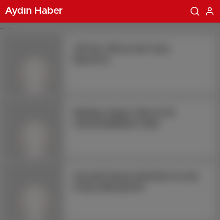
Aydın Haber
... ...
TRT’den YSK’ya Canlı Yayın
Başvurusu
Beşiktaş, Sergen Yalçın ile ilk
maçında galibiyete ulaştı
Güvenlik Kamera Sistemleri ile artık
herşey daha güvenli